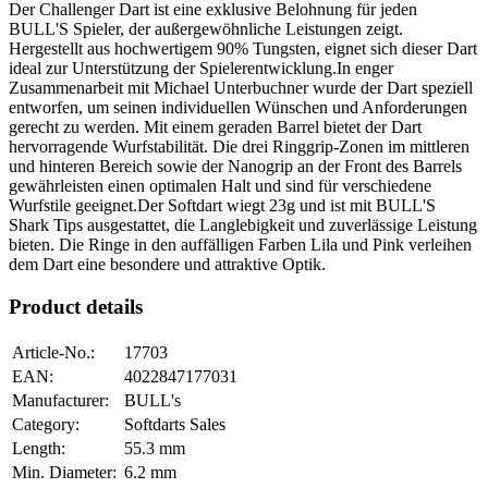
Der Challenger Dart ist eine exklusive Belohnung für jeden
BULL'S Spieler, der außergewöhnliche Leistungen zeigt.
Hergestellt aus hochwertigem 90% Tungsten, eignet sich dieser Dart
ideal zur Unterstützung der Spielerentwicklung.In enger
Zusammenarbeit mit Michael Unterbuchner wurde der Dart speziell
entworfen, um seinen individuellen Wünschen und Anforderungen
gerecht zu werden. Mit einem geraden Barrel bietet der Dart
hervorragende Wurfstabilität. Die drei Ringgrip-Zonen im mittleren
und hinteren Bereich sowie der Nanogrip an der Front des Barrels
gewährleisten einen optimalen Halt und sind für verschiedene
Wurfstile geeignet.Der Softdart wiegt 23g und ist mit BULL'S
Shark Tips ausgestattet, die Langlebigkeit und zuverlässige Leistung
bieten. Die Ringe in den auffälligen Farben Lila und Pink verleihen
dem Dart eine besondere und attraktive Optik.
Product details
Article-No.
:
17703
EAN
:
4022847177031
Manufacturer
:
BULL's
Category
:
Softdarts Sales
Length
:
55.3
mm
Min. Diameter
:
6.2
mm