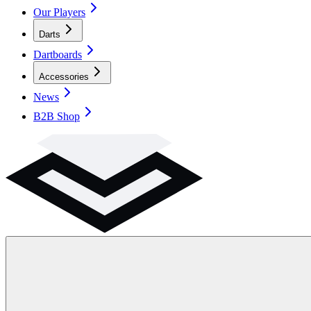
Our Players
Darts
Dartboards
Accessories
News
B2B Shop