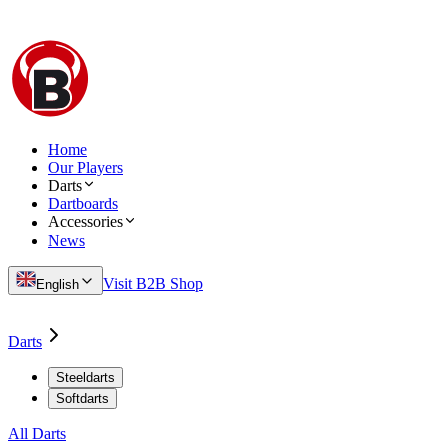
Home
Our Players
Darts
Dartboards
Accessories
News
Visit B2B Shop
English
Darts
Steeldarts
Softdarts
All Darts